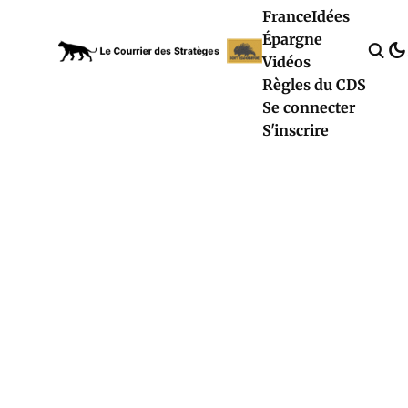
France
Idées
Épargne
Vidéos
Règles du CDS
Se connecter
S'inscrire