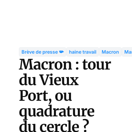
Brève de presse 📯
haine travail
Macron
Mar
Macron : tour
du Vieux
Port, ou
quadrature
du cercle ?