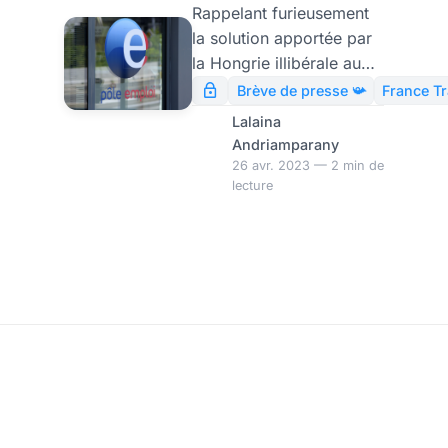
Tsiganes du
Rappelant furieusement
la solution apportée par
Macronistan !
la Hongrie illibérale au
par Modeste
problème tsigane, la
Brève de presse 📯
France Tr
réforme du RSA dans le
Schwartz
Lalaina
cadre de France Travail
Andriamparany
pointe vers un mode de
26 avr. 2023 — 2 min de
lecture
gestion du sous-homme
qui ne s’embarrassera
plus de détails ethniques.
Deviens ton propre souverain