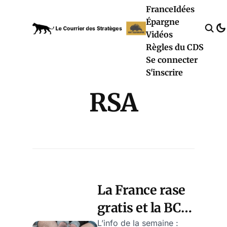
France
Idées
Épargne
Vidéos
Règles du CDS
Se connecter
S'inscrire
RSA
La France rase
gratis et la BCE
applaudit, par
L’info de la semaine :