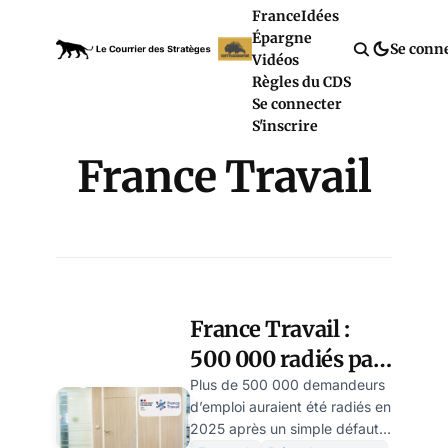
France
Idées
Épargne
Se conn
Vidéos
Règles du CDS
Se connecter
S'inscrire
France Travail
France Travail :
500 000 radiés par
an, les jeunes deux
Plus de 500 000 demandeurs
d’emploi auraient été radiés en
fois plus —
2025 après un simple défaut