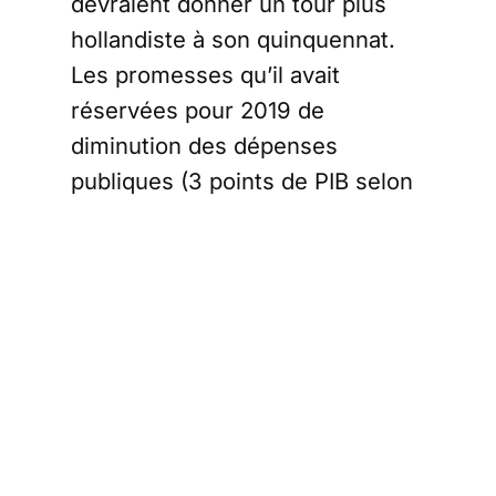
devraient donner un tour plus
hollandiste à son quinquennat.
Les promesses qu’il avait
réservées pour 2019 de
diminution des dépenses
publiques (3 points de PIB selon
le programme de Macron) en
font les frais.
Ainsi, alors que Macron avait
annoncé durant sa campagne
qu’il supprimerait 120.000
emplois publics, il ne fait plus
aucune mention de ce sujet
désormais.
Cette idée est