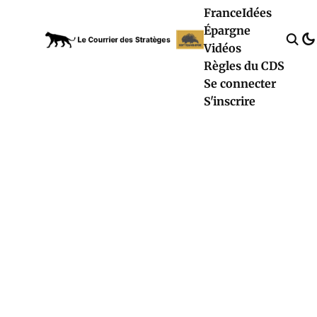
France
Idées
Épargne
Vidéos
Règles du CDS
Se connecter
S'inscrire