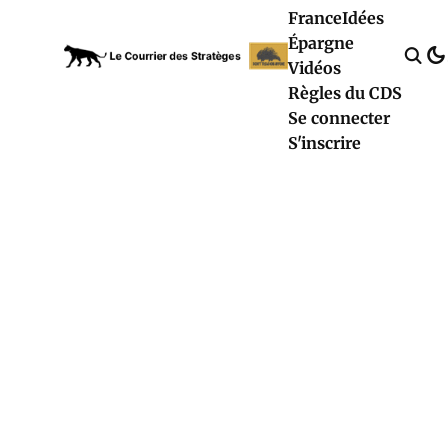
France
Idées
Épargne
Vidéos
Règles du CDS
Se connecter
S'inscrire