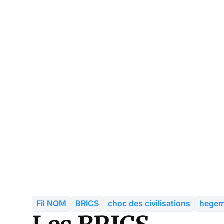
Fil NOM
BRICS
choc des civilisations
hege