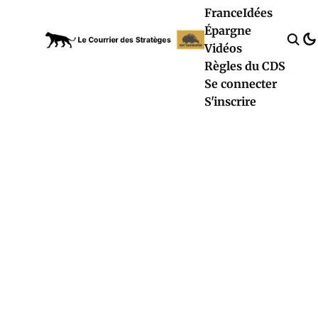
France
Idées
Épargne
Vidéos
Règles du CDS
Se connecter
S'inscrire