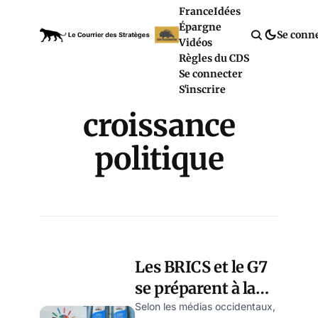
France
Idées
Épargne
Se conn
Vidéos
Règles du CDS
Se connecter
S'inscrire
croissance
politique
Les BRICS et le G7
se préparent à la
rivalité, par
Selon les médias occidentaux,