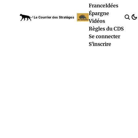
France
Idées
Épargne
Vidéos
Règles du CDS
Se connecter
S'inscrire