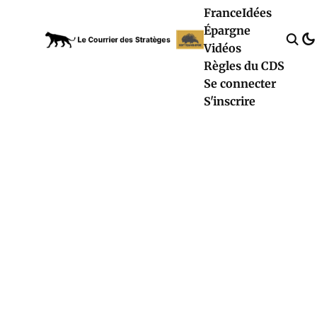
France
Idées
Épargne
Vidéos
Règles du CDS
Se connecter
S'inscrire