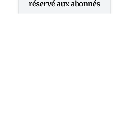
réservé aux abonnés
S'abonner
Vous avez déjà un compte ?
Connectez-vous.
2027 ? les