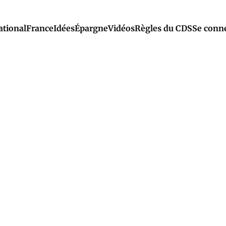
ational
France
Idées
Épargne
Vidéos
Règles du CDS
Se conn