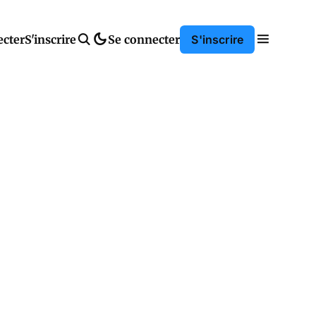
ecter
S'inscrire
Se connecter
S'inscrire