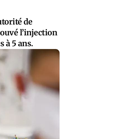
torité de
uvé l’injection
 à 5 ans.