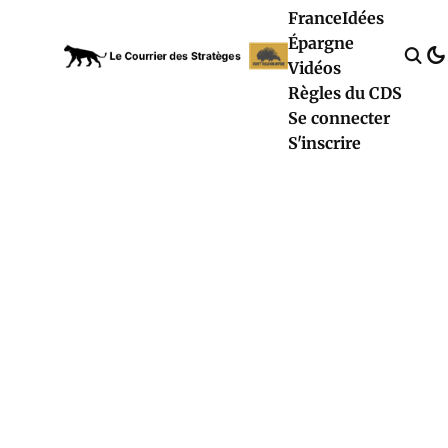
France
Idées
Épargne
Vidéos
Règles du CDS
Se connecter
S'inscrire