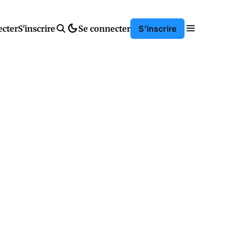
ecter
S'inscrire
Se connecter
S'inscrire