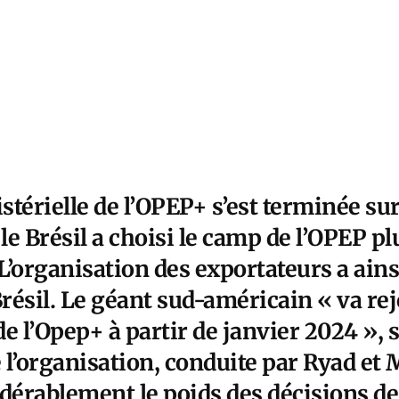
térielle de l’OPEP+ s’est terminée su
 le Brésil a choisi le camp de l’OPEP pl
 L’organisation des exportateurs a ain
Brésil. Le géant sud-américain « va rej
e l’Opep+ à partir de janvier 2024 », s
’organisation, conduite par Ryad et 
érablement le poids des décisions de