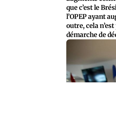
que c’est le Brés
l’OPEP ayant aug
outre, cela n’es
démarche de déd