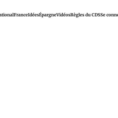
ational
France
Idées
Épargne
Vidéos
Règles du CDS
Se conn