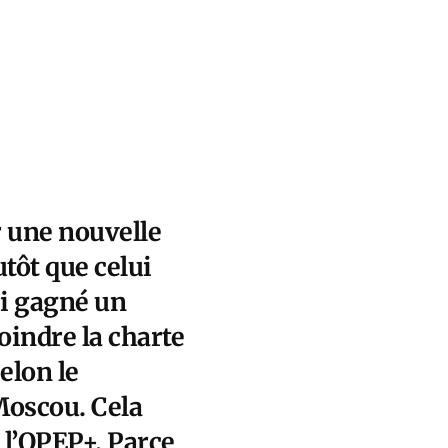
r une nouvelle
utôt que celui
si gagné un
oindre la charte
elon le
Moscou. Cela
 l’OPEP+. Parce