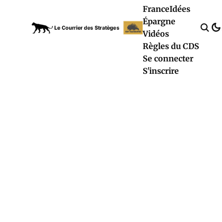
France
Idées
Épargne
Vidéos
Règles du CDS
Se connecter
S'inscrire