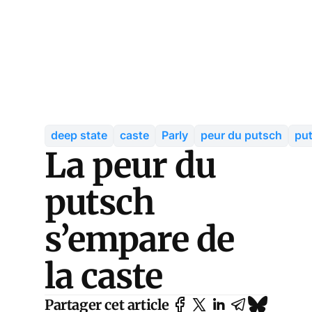
deep state
caste
Parly
peur du putsch
pu
La peur du
putsch
s’empare de
la caste
Partager cet article