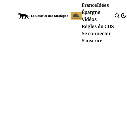
France
Idées
Épargne
Vidéos
Règles du CDS
Se connecter
S'inscrire