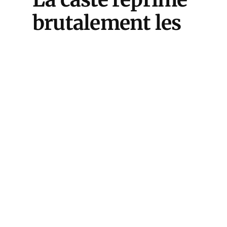
brutalement les
« partisans du
putsch »
Après 15 jours de torpeur, les
sanctions tombent.
Florence
Parly a annoncé hier la radiation
de 18 militaires d’active
signataires du texte
. Cette
décision est « suivie » par le
chef d’état-major des armées,
le
général Lecointre, mais avec une
infinité de nuances qui laisse