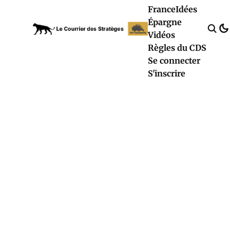
France
Idées
Épargne
Vidéos
Règles du CDS
Se connecter
S'inscrire