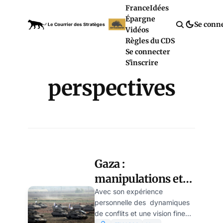
France
Idées
Épargne
Se conn
Vidéos
Règles du CDS
Se connecter
S'inscrire
perspectives
Gaza :
manipulations et
scénarios du pire !
Avec son expérience
personnelle des dynamiques
par Alexandre N
de conflits et une vision fine