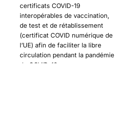
certificats COVID-19
interopérables de vaccination,
de test et de rétablissement
(certificat COVID numérique de
l’UE) afin de faciliter la libre
circulation pendant la pandémie
de COVID-19.
Ces règles visent à uniformiser
entre Etats-membres le statut
vacciné-testé-rétabli et
s’appliquent uniquement pour le
passage des frontières, chaque
pays restant (pour l’instant)
maitre de la mise en application