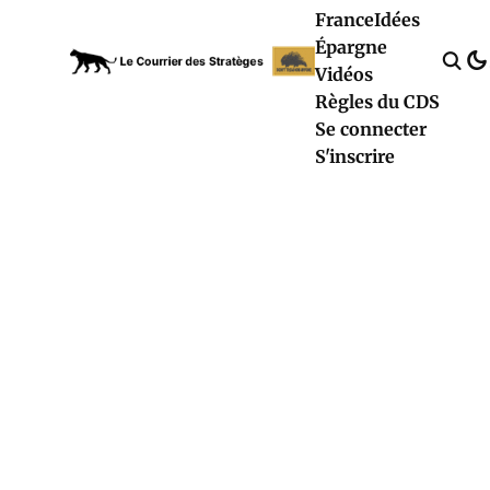
France
Idées
Épargne
Vidéos
Règles du CDS
Se connecter
S'inscrire