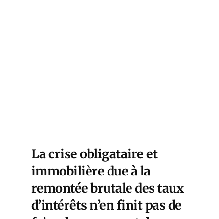
ense
ine
s
nce
La crise obligataire et
immobilière due à la
remontée brutale des taux
d’intérêts n’en finit pas de