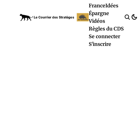
France
Idées
Épargne
Vidéos
Règles du CDS
Se connecter
S'inscrire