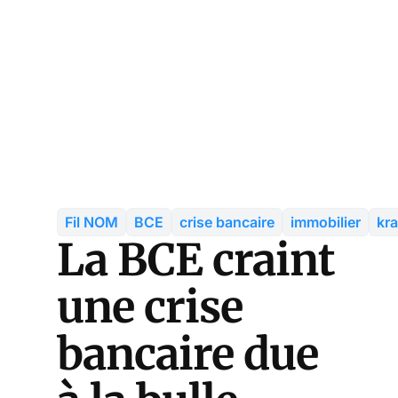
Fil NOM
BCE
crise bancaire
immobilier
kra
La BCE craint
une crise
bancaire due