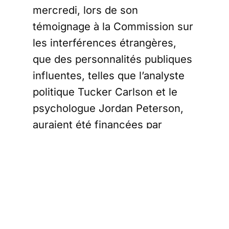
mercredi, lors de son
témoignage à la Commission sur
les interférences étrangères,
que des personnalités publiques
influentes, telles que l’analyste
politique Tucker Carlson et le
psychologue Jordan Peterson,
auraient été financées par
l’agence de presse russe RT.
Selon Trudeau, cette initiative
avait pour but de promouvoir des
discours anti-vaccination
pendant la pandémie de COVID-
19, notamment au cours des