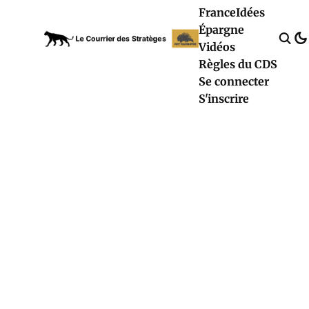
France
Idées
Épargne
Vidéos
Règles du CDS
Se connecter
S'inscrire