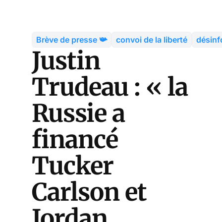
Brève de presse 📯
convoi de la liberté
désinf
Justin
Trudeau : « la
Russie a
financé
Tucker
Carlson et
Jordan