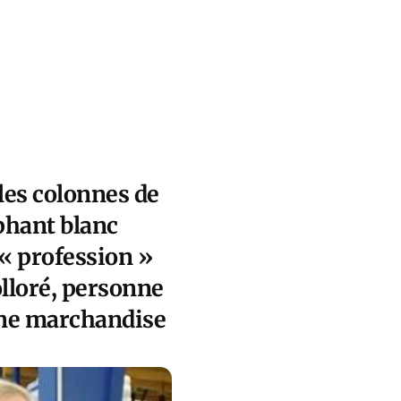
 les colonnes de
phant blanc
 « profession »
olloré, personne
une marchandise