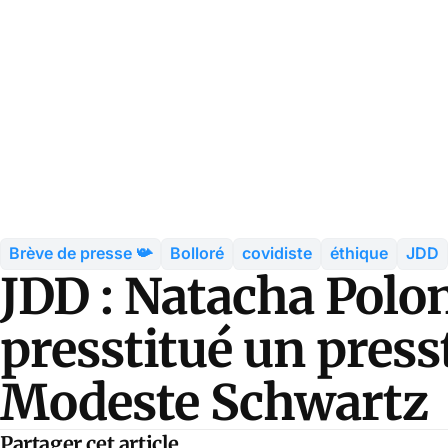
Brève de presse 📯
Bolloré
covidiste
éthique
JDD
JDD : Natacha Polo
presstitué un presst
Modeste Schwartz
Partager cet article