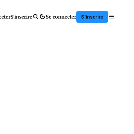
ecter
S'inscrire
Se connecter
S'inscrire