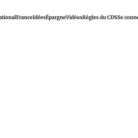
ational
France
Idées
Épargne
Vidéos
Règles du CDS
Se conn