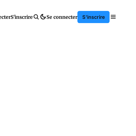
ecter
S'inscrire
Se connecter
S'inscrire