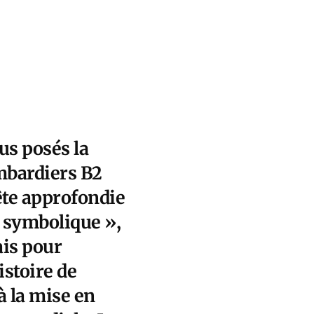
ous posés la
mbardiers B2
uête approfondie
 « symbolique »,
ais pour
istoire de
à la mise en