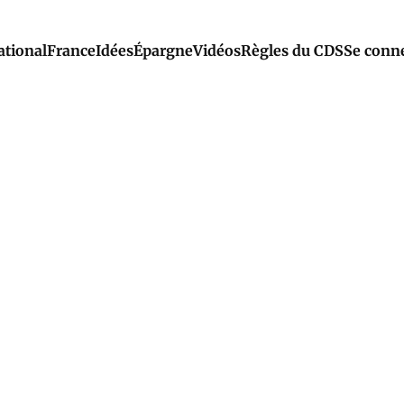
ational
France
Idées
Épargne
Vidéos
Règles du CDS
Se conn