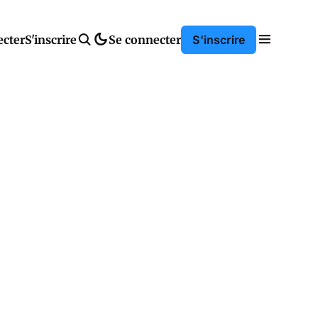
ecter
S'inscrire
Se connecter
S'inscrire