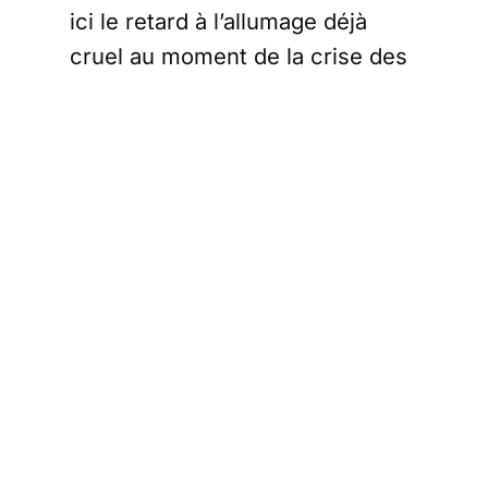
ici le retard à l’allumage déjà
cruel au moment de la crise des
Gilets Jaunes) dont le pouvoir
exécutif macronien est
coutumier paraissent bien pâles
par rapport aux attentes que le
gouvernement avaient lui-même
nourries.
Des demi-
mesures pour les
hôpitaux
Edouard Philippe voulait frapper
fort. Il a annoncé 1,5 milliards