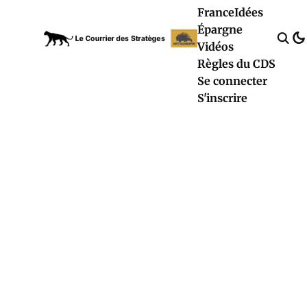
France
Idées
Épargne
Vidéos
Règles du CDS
Se connecter
S'inscrire