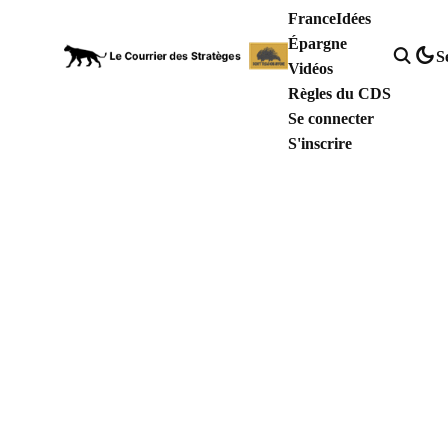
France
Idées
Épargne
S
Vidéos
Règles du CDS
Se connecter
S'inscrire