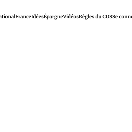
ational
France
Idées
Épargne
Vidéos
Règles du CDS
Se conn