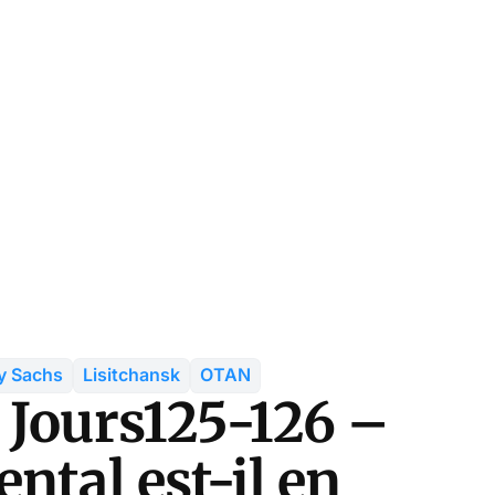
ey Sachs
Lisitchansk
OTAN
 Jours125-126 –
ntal est-il en