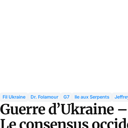
Fil Ukraine
Dr. Folamour
G7
Ile aux Serpents
Jeffr
Guerre d’Ukraine –
Le consensus occide