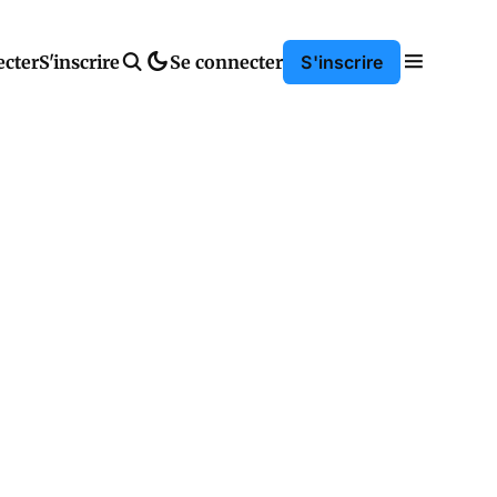
ecter
S'inscrire
Se connecter
S'inscrire