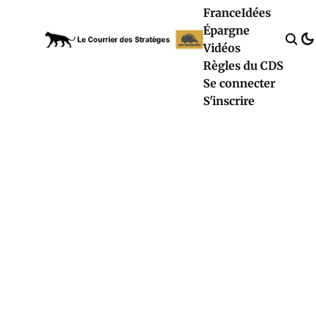
France
Idées
Épargne
Vidéos
Règles du CDS
Se connecter
S'inscrire