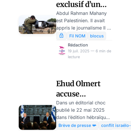
exclusif d’un
jeune
Abdul Rahman Mahany
est Palestinien. Il avait
Palestinien qui
appris le journalisme Il a
a échappé à
réussi à sortir de la
Fil NOM
blocus
Bande de Gaza. Il veut
l’enfer de Gaza !
Rédaction
témoigner. Il a accepté
19 juil. 2025 — 6 min de
par Abdul
de nous livrer son
lecture
Rahman
témoignage, en
exclusivité. Il le fait de
Mahany
manière distanciée, en
Ehud Olmert
interpelant ce qu’il
accuse
appelle « le silence
assourdissant » du
Benyamin
Dans un éditorial choc
monde face au
publié le 22 mai 2025
Netanyahou de
génocide.
dans l’édition hébraïque
mener une «
de Haaretz, l’ancien
Brève de presse 📯
conflit israélo