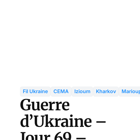
Fil Ukraine
CEMA
Izioum
Kharkov
Mariou
Guerre
d’Ukraine –
Jour 69 –