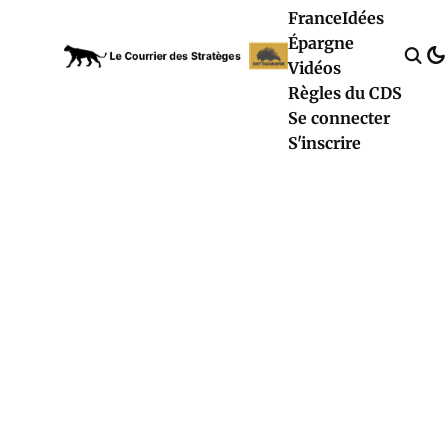
France
Idées
Épargne
Vidéos
Règles du CDS
Se connecter
S'inscrire