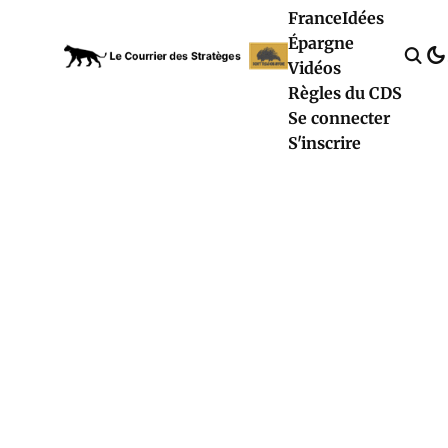
France
Idées
Épargne
Vidéos
Règles du CDS
Se connecter
S'inscrire