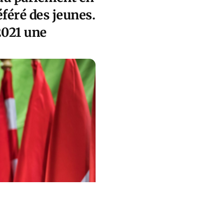
référé des jeunes
.
2021 une