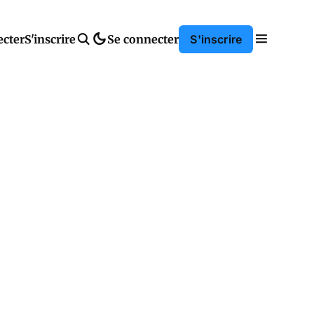
ecter
S'inscrire
Se connecter
S'inscrire