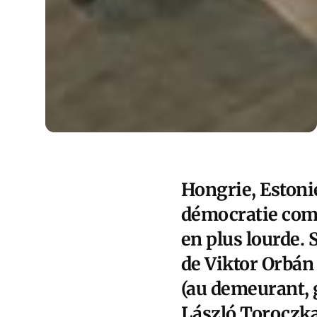
Hongrie, Estoni
démocratie comm
en plus lourde. 
de Viktor Orbán 
(au demeurant, 
László Toroczkai