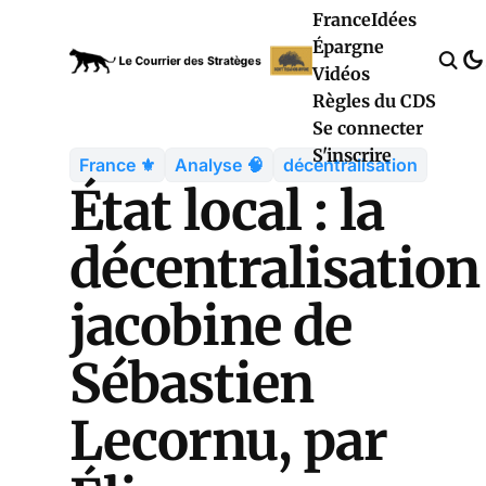
France
Idées
Épargne
Vidéos
Règles du CDS
Se connecter
S'inscrire
France ⚜️
Analyse 🧠
décentralisation
État local : la
décentralisation
jacobine de
Sébastien
Lecornu, par