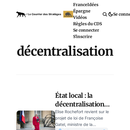
France
Idées
Épargne
Se conn
Vidéos
Règles du CDS
Se connecter
S'inscrire
décentralisation
État local : la
décentralisation
jacobine de
Elise Rochefort revient sur le
projet de loi de Françoise
Sébastien Lecornu,
Gatel, ministre de la