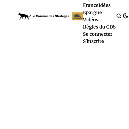
France
Idées
Épargne
Vidéos
Règles du CDS
Se connecter
S'inscrire