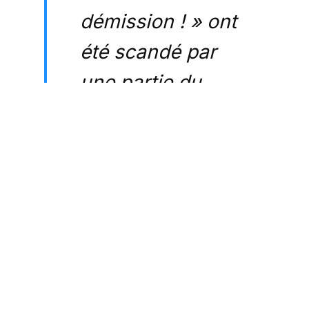
démission ! » ont
été scandé par
une partie du
public du Stade de
France à la 49eme
minute et 3e
seconde de jeu
#greve28mars
#FRANED
#FrancePaysBas
pic.twi