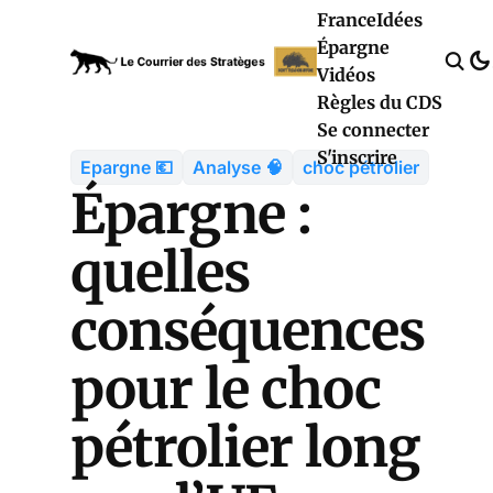
France
Idées
Épargne
Vidéos
Règles du CDS
Se connecter
S'inscrire
Epargne 💶
Analyse 🧠
choc pétrolier
Épargne :
quelles
conséquences
pour le choc
pétrolier long