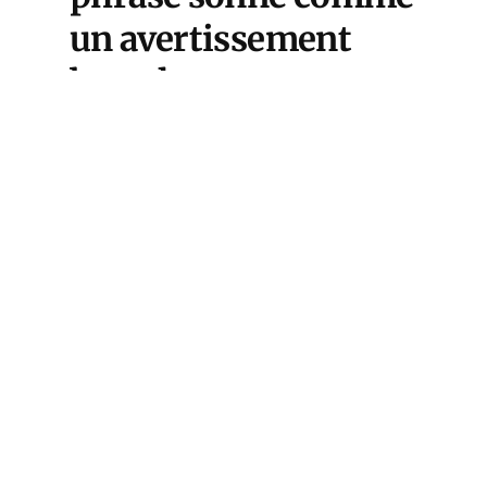
un avertissement
brutal.
Si Washington estime avoir
achevé sa « décapitation »
chirurgicale du régime iranien,
elle laisse derrière elle un détroit
d’Ormuz étranglé (passé de 150
à 5 navires par jour) et une
Europe seule face à une facture