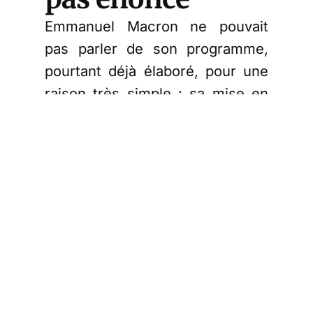
Emmanuel Macron ne pouvait
pas parler de son programme,
pourtant déjà élaboré, pour une
raison très simple : sa mise en
application allait desservir
l’intérêt national alors même
que, dans le subconscient de la
plupart de nos compatriotes,
cela était implicitement
impensable. De plus, le débat
traditionnel « gauche-droite » lui
est étranger. Il est
essentiellement « mondialiste »,