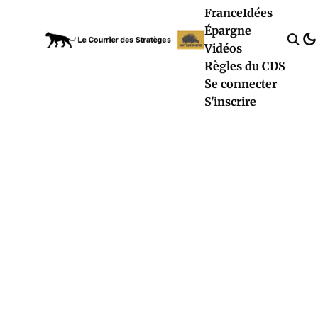
France
Idées
Épargne
Vidéos
Règles du CDS
Se connecter
S'inscrire