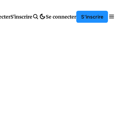
ecter
S'inscrire
Se connecter
S'inscrire