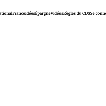
ational
France
Idées
Épargne
Vidéos
Règles du CDS
Se conn