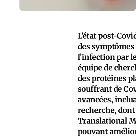
L’état post-Covi
des symptômes d
l’infection par
équipe de cherc
des protéines p
souffrant de Co
avancées, inclua
recherche, dont
Translational M
pouvant améliore