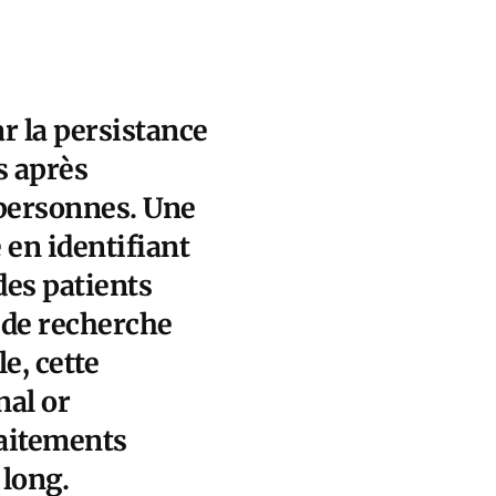
ar la persistance
s après
 personnes. Une
 en identifiant
des patients
 de recherche
e, cette
nal or
raitements
 long.