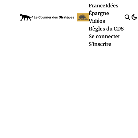
France
Idées
Épargne
Vidéos
Règles du CDS
Se connecter
S'inscrire