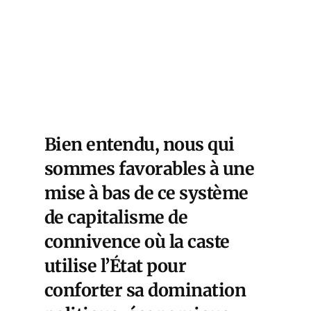
ive
n
iras
RESS
Bien entendu, nous qui
sommes favorables à une
mise à bas de ce système
de capitalisme de
connivence où la caste
utilise l’État pour
conforter sa domination