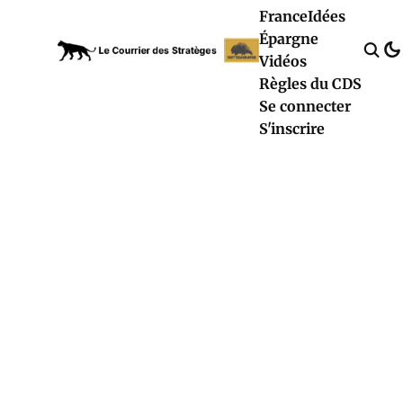
France
Idées
Épargne
Vidéos
Règles du CDS
Se connecter
S'inscrire