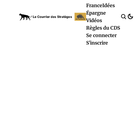
France
Idées
Épargne
Vidéos
Règles du CDS
Se connecter
S'inscrire