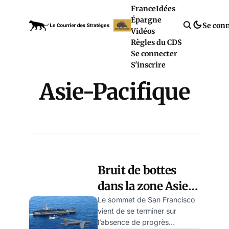
France
Idées
Épargne
Se con
Vidéos
Règles du CDS
Se connecter
S'inscrire
Asie-Pacifique
Bruit de bottes
dans la zone Asie-
Pacifique, par
Le sommet de San Francisco
vient de se terminer sur
Franceschino
l’absence de progrès