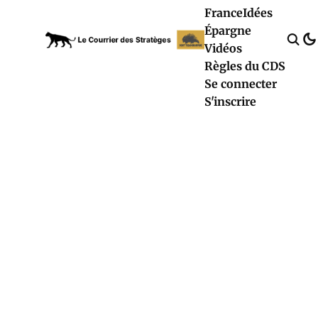
France
Idées
Épargne
Vidéos
Règles du CDS
Se connecter
S'inscrire