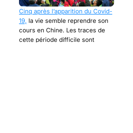
Cinq après l’apparition du Covid-
19,
la vie semble reprendre son
cours en Chine. Les traces de
cette période difficile sont
pratiquement invisibles dans les
grandes villes chinoises.
Pourtant, ce retour à la normalité
cache des fissures profondes et
des tensions.
Une économie
sous tensio
n