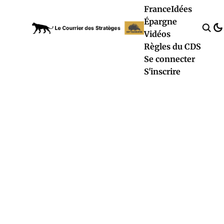
France
Idées
Épargne
Vidéos
Règles du CDS
Se connecter
S'inscrire