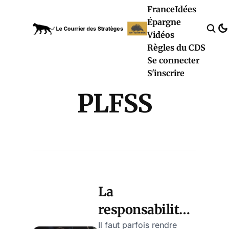
France
Idées
Épargne
Vidéos
Règles du CDS
Se connecter
S'inscrire
PLFSS
La
responsabilité
du Titanic (ou
Il faut parfois rendre