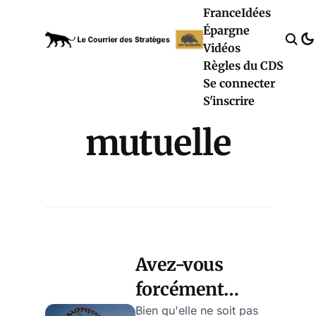
France
Idées
Épargne
Vidéos
Règles du CDS
Se connecter
S'inscrire
mutuelle
Avez-vous
forcément
besoin d'une
Bien qu'elle ne soit pas