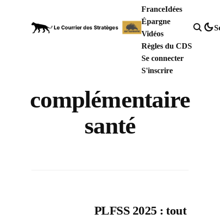
France
Idées
Épargne
S
Vidéos
Règles du CDS
Se connecter
S'inscrire
complémentaire
santé
PLFSS 2025 : tout