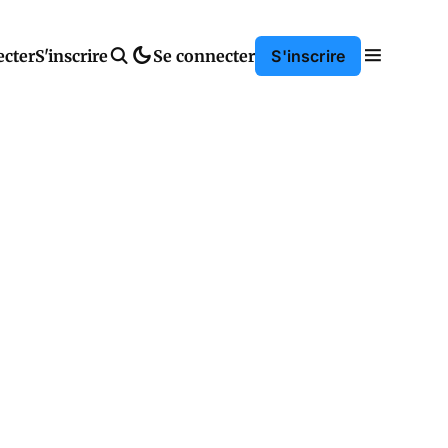
ecter
S'inscrire
Se connecter
S'inscrire