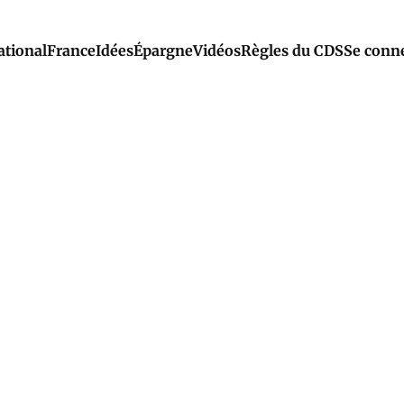
ational
France
Idées
Épargne
Vidéos
Règles du CDS
Se conn