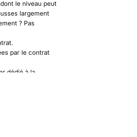
dont le niveau peut
hausses largement
ement ? Pas
trat.
es par le contrat
er dédié à la
 individuel, soit au
sfelia.fr