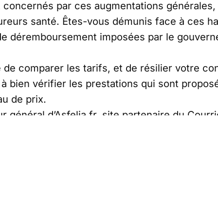
 concernés par ces augmentations générales, 
sureurs santé. Êtes-vous démunis face à ces 
de déremboursement imposées par le gouvern
 de comparer les tarifs, et de résilier votre con
 bien vérifier les prestations qui sont proposé
u de prix.
r général d’Asfelia.fr, site partenaire du Courri
e, vous explique comment procéder, soit à titre
prise, que vous soyez salarié ou employeur.
onsulter les informations gratuites sur www.a