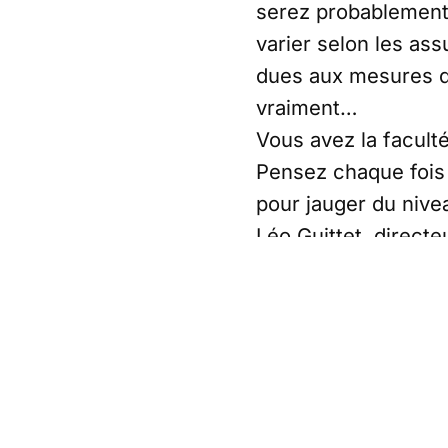
serez probablement
varier selon les as
dues aux mesures 
vraiment…
Vous avez la faculté
Pensez chaque fois à
pour jauger du nivea
Léo Guittet, directeu
mutuelle d’entrepris
sein de votre entre
Ne manquez pas de c