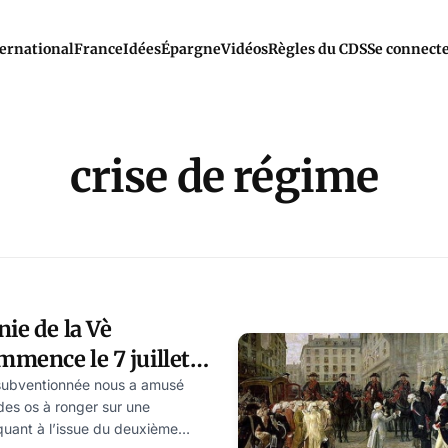
ernational
France
Idées
Épargne
Vidéos
Règles du CDS
Se connect
crise de régime
nie de la Vè
mence le 7 juillet à
 subventionnée nous a amusé
des os à ronger sur une
quant à l’issue du deuxième