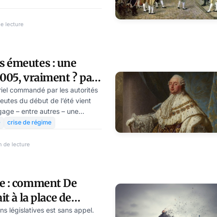
ue soit le dosage des voix que le
 récoltera, et quel que soit son
sultat « profond » est déjà plié
de lecture
Vè République est «
rte et Macron pourra utiliser
ra, la Vè République est
s émeutes : une
ort cérébrale, en
2005, vraiment ? par
artz
riel commandé par les autorités
eutes du début de l’été vient
égage – entre autres – une
, qu’il convient à présent

crise de régime
n de lecture
me : comment De
it à la place de
Jean Goychman
ns législatives est sans appel.