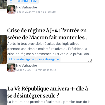
indépendants des personnes qui le dirigent. Nous le
Fil NOM
Une
répétons souvent, la démocratie représentative, en soi,
Éric Verhaeghe
est un mode de gouvernement qui ne correspond plus
13 févr. 2024 — 1 min de lecture
aux possibilités offertes par la technologie numérique.
Les ingrédients sont réunis pour une grande bascule.
Mais cette bascule tarde à se réaliser. Entretien avec
Crise de régime à J+4 : l’entrée en
Edouard Husson sur l’imminenc
scène de Macron fait monter les
paris
Après le très prévisible résultat des législatives
donnant une simple majorité relative au Président, la
crise de régime a commencé plus vite que prévu. Alors
que Macron pouvait facilement anticiper ce résultat en
Fil crise de régime
crise de régime
demi-teinte, il semble sous le choc et improvise
Éric Verhaeghe
manifestement une riposte… qui risque de décomposer
23 juin 2022 — 4 min de lecture
le régime beaucoup plus vite que nous le pensions.
Personnellement, j’adore… Tonton You ya que nous qui
ne connaissons pas sa valeur ????
La Vè République arrivera-t-elle à
pic.twitter.com/Fi3hUjA5O0 — Ssyn_ (@Ssyn_) J
se désintégrer seule ?
La lecture des premiers résultats du premier tour de la