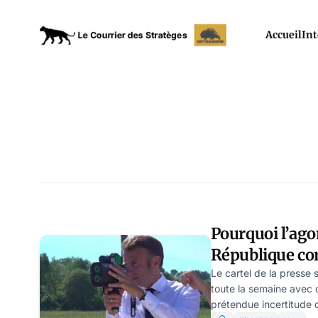
Accueil
Int
Pourquoi l’ago
République com
20h
Le cartel de la presse
toute la semaine avec 
prétendue incertitude 