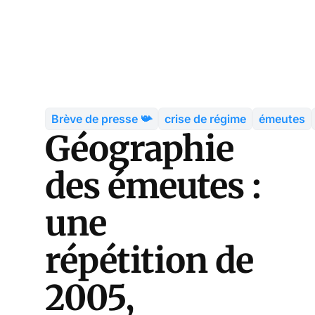
Brève de presse 📯
crise de régime
émeutes
Géographie
des émeutes :
une
répétition de
2005,