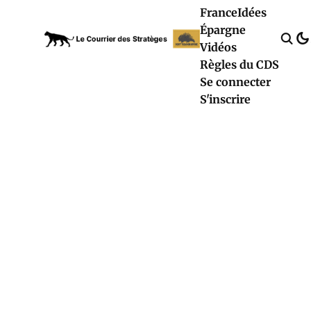
France
Idées
Épargne
Vidéos
Règles du CDS
Se connecter
S'inscrire