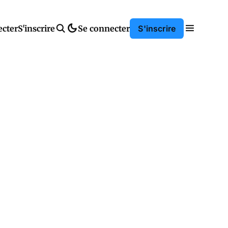
ecter
S'inscrire
Se connecter
S'inscrire