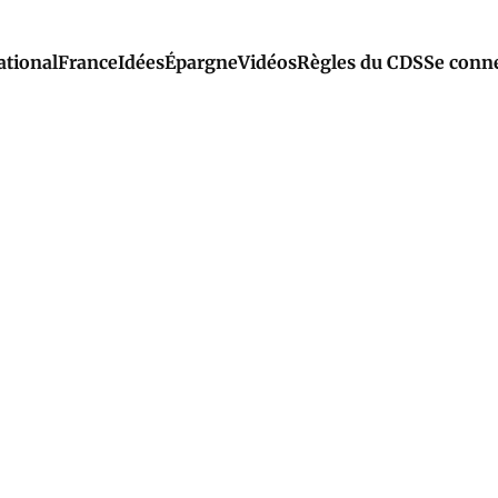
ational
France
Idées
Épargne
Vidéos
Règles du CDS
Se conn